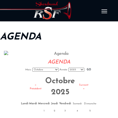
Naviga
AGENDA
AGENDA
Mois:
Année:
Octobre
«
Suivant
Précédent
»
2025
Lundi
Mardi
Mercredi
Jeudi
Vendredi
Samedi
Dimanche
1
2
3
4
5